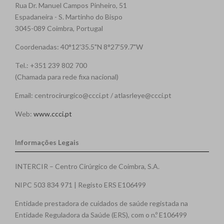
Rua Dr. Manuel Campos Pinheiro, 51
Espadaneira - S. Martinho do Bispo
3045-089 Coimbra, Portugal
Coordenadas: 40°12'35.5"N 8°27'59.7"W
Tel.: +351 239 802 700
(Chamada para rede fixa nacional)
Email: centrocirurgico@ccci.pt / atlasrleye@ccci.pt
Web:
www.ccci.pt
Informações Legais
INTERCIR – Centro Cirúrgico de Coimbra, S.A.
NIPC 503 834 971 | Registo ERS E106499
Entidade prestadora de cuidados de saúde registada na
Entidade Reguladora da Saúde (ERS), com o n.º E106499