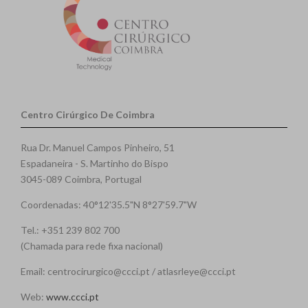
Centro Cirúrgico De Coimbra
Rua Dr. Manuel Campos Pinheiro, 51
Espadaneira - S. Martinho do Bispo
3045-089 Coimbra, Portugal
Coordenadas: 40°12'35.5"N 8°27'59.7"W
Tel.: +351 239 802 700
(Chamada para rede fixa nacional)
Email: centrocirurgico@ccci.pt / atlasrleye@ccci.pt
Web:
www.ccci.pt