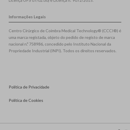
Licença UPS 07/02.00) e Licença n.º 9072/2015.
Informações Legais
Centro Cirúrgico de Coimbra Medical Technology® (CCCI®) é
uma marca registada, objeto do pedido de registo de marca
nacional n.º 758986, concedido pelo Instituto Nacional da
Propriedade Industrial (INPI). Todos os direitos reservados.
Política de Privacidade
Política de Cookies