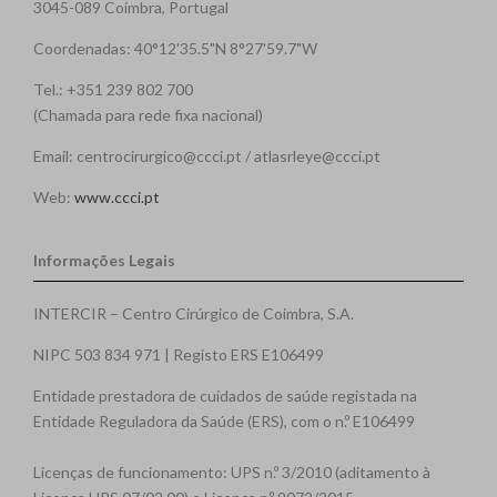
3045-089 Coimbra, Portugal
Coordenadas: 40°12'35.5"N 8°27'59.7"W
Tel.: +351 239 802 700
(Chamada para rede fixa nacional)
Email: centrocirurgico@ccci.pt / atlasrleye@ccci.pt
Web:
www.ccci.pt
Informações Legais
INTERCIR – Centro Cirúrgico de Coimbra, S.A.
NIPC 503 834 971 | Registo ERS E106499
Entidade prestadora de cuidados de saúde registada na
Entidade Reguladora da Saúde (ERS), com o n.º E106499
Licenças de funcionamento: UPS n.º 3/2010 (aditamento à