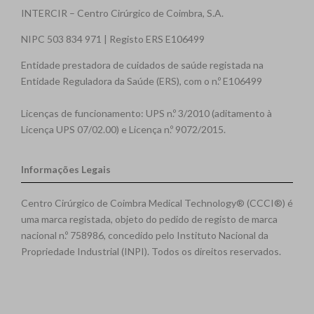
INTERCIR – Centro Cirúrgico de Coimbra, S.A.
NIPC 503 834 971 | Registo ERS E106499
Entidade prestadora de cuidados de saúde registada na
Entidade Reguladora da Saúde (ERS), com o n.º E106499
Licenças de funcionamento: UPS n.º 3/2010 (aditamento à
Licença UPS 07/02.00) e Licença n.º 9072/2015.
Informações Legais
Centro Cirúrgico de Coimbra Medical Technology® (CCCI®) é
uma marca registada, objeto do pedido de registo de marca
nacional n.º 758986, concedido pelo Instituto Nacional da
Propriedade Industrial (INPI). Todos os direitos reservados.