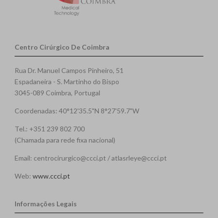
Centro Cirúrgico De Coimbra
Rua Dr. Manuel Campos Pinheiro, 51
Espadaneira - S. Martinho do Bispo
3045-089 Coimbra, Portugal
Coordenadas: 40°12'35.5"N 8°27'59.7"W
Tel.: +351 239 802 700
(Chamada para rede fixa nacional)
Email: centrocirurgico@ccci.pt / atlasrleye@ccci.pt
Web:
www.ccci.pt
Informações Legais