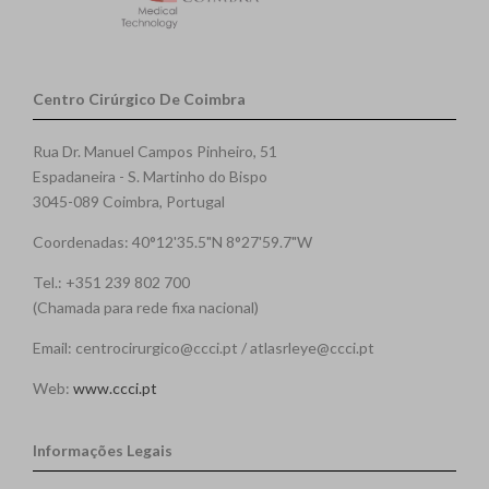
Centro Cirúrgico De Coimbra
Rua Dr. Manuel Campos Pinheiro, 51
Espadaneira - S. Martinho do Bispo
3045-089 Coimbra, Portugal
Coordenadas: 40°12'35.5"N 8°27'59.7"W
Tel.: +351 239 802 700
(Chamada para rede fixa nacional)
Email: centrocirurgico@ccci.pt / atlasrleye@ccci.pt
Web:
www.ccci.pt
Informações Legais