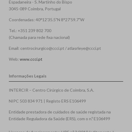
Espadaneira - S. Martinho do Bispo
3045-089 Coimbra, Portugal
Coordenadas: 40°12'35.5"N 8°27'59.7"W
Tel.: +351 239 802 700
(Chamada para rede fixa nacional)
Email: centrocirurgico@ccci.pt / atlasrleye@ccci.pt
Web:
www.ccci.pt
Informações Legais
INTERCIR – Centro Cirúrgico de Coimbra, S.A.
NIPC 503 834 971 | Registo ERS E106499
Entidade prestadora de cuidados de saúde registada na
Entidade Reguladora da Saúde (ERS), com o n.º E106499