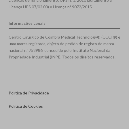
Licenças de funcionamento: UPS n.º 3/2010 (aditamento à
Licença UPS 07/02.00) e Licença n.º 9072/2015.
Informações Legais
Centro Cirúrgico de Coimbra Medical Technology® (CCCI®) é
uma marca registada, objeto do pedido de registo de marca
nacional n.º 758986, concedido pelo Instituto Nacional da
Propriedade Industrial (INPI). Todos os direitos reservados.
Política de Privacidade
Política de Cookies