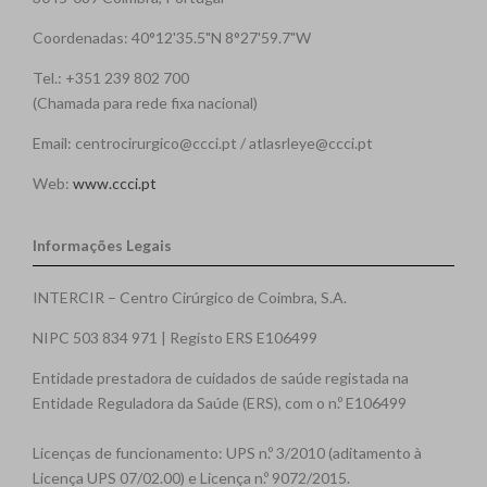
Coordenadas: 40°12'35.5"N 8°27'59.7"W
Tel.: +351 239 802 700
(Chamada para rede fixa nacional)
Email: centrocirurgico@ccci.pt / atlasrleye@ccci.pt
Web:
www.ccci.pt
Informações Legais
INTERCIR – Centro Cirúrgico de Coimbra, S.A.
NIPC 503 834 971 | Registo ERS E106499
Entidade prestadora de cuidados de saúde registada na
Entidade Reguladora da Saúde (ERS), com o n.º E106499
Licenças de funcionamento: UPS n.º 3/2010 (aditamento à
Licença UPS 07/02.00) e Licença n.º 9072/2015.