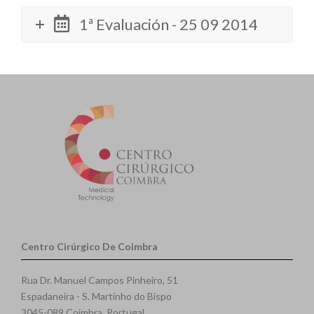
1ª Evaluación - 25 09 2014
Centro Cirúrgico De Coimbra
Rua Dr. Manuel Campos Pinheiro, 51
Espadaneira - S. Martinho do Bispo
3045-089 Coimbra, Portugal