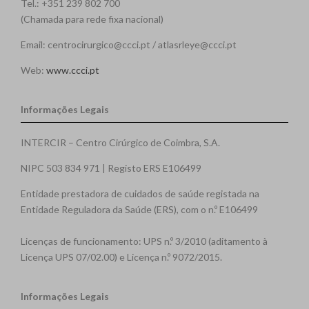
Tel.: +351 239 802 700
(Chamada para rede fixa nacional)
Email: centrocirurgico@ccci.pt / atlasrleye@ccci.pt
Web:
www.ccci.pt
Informações Legais
INTERCIR – Centro Cirúrgico de Coimbra, S.A.
NIPC 503 834 971 | Registo ERS E106499
Entidade prestadora de cuidados de saúde registada na
Entidade Reguladora da Saúde (ERS), com o n.º E106499
Licenças de funcionamento: UPS n.º 3/2010 (aditamento à
Licença UPS 07/02.00) e Licença n.º 9072/2015.
Informações Legais