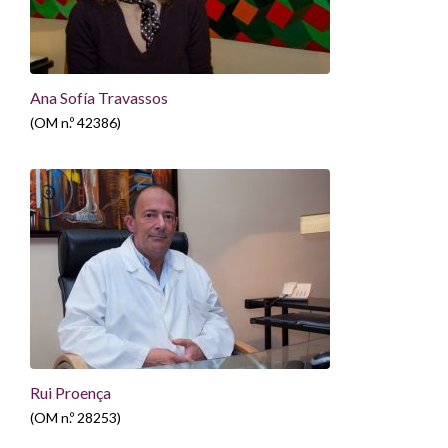
Ana Sofía Travassos
(OM n.º 42386)
Rui Proença
(OM n.º 28253)