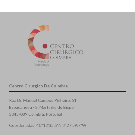
Centro Cirúrgico De Coimbra
Rua Dr. Manuel Campos Pinheiro, 51
Espadaneira - S. Martinho do Bispo
3045-089 Coimbra, Portugal
Coordenadas: 40°12'35.5"N 8°27'59.7"W