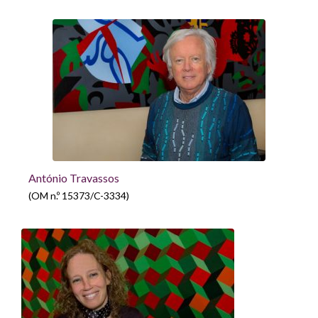
António Travassos
(OM n.º 15373/C-3334)