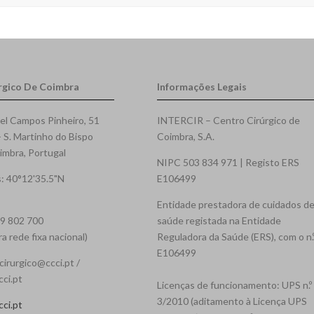
rgico De Coimbra
Informações Legais
el Campos Pinheiro, 51
INTERCIR – Centro Cirúrgico de
- S. Martinho do Bispo
Coimbra, S.A.
mbra, Portugal
NIPC 503 834 971 | Registo ERS
: 40°12'35.5"N
E106499
Entidade prestadora de cuidados d
39 802 700
saúde registada na Entidade
 rede fixa nacional)
Reguladora da Saúde (ERS), com o n.
E106499
cirurgico@ccci.pt /
cci.pt
Licenças de funcionamento: UPS n.º
3/2010 (aditamento à Licença UPS
ci.pt