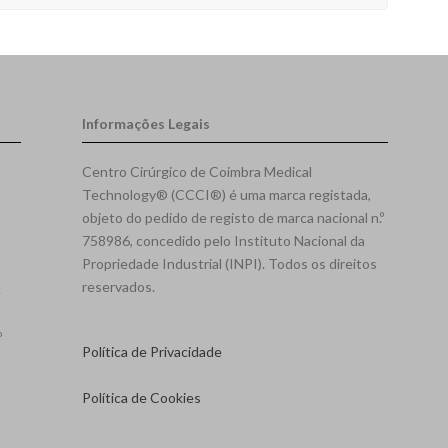
Informações Legais
Centro Cirúrgico de Coimbra Medical
Technology® (CCCI®) é uma marca registada,
objeto do pedido de registo de marca nacional n.º
758986, concedido pelo Instituto Nacional da
Propriedade Industrial (INPI). Todos os direitos
reservados.
e
º
Política de Privacidade
Política de Cookies