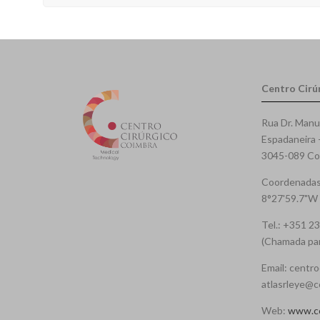
Centro Cirú
Rua Dr. Manu
Espadaneira 
3045-089 Coi
Coordenadas
8°27'59.7"W
Tel.: +351 2
(Chamada para
Email: centro
atlasrleye@c
Web:
www.cc