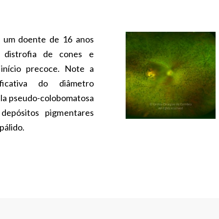
e um doente de 16 anos
distrofia de cones e
início precoce. Note a
ficativa do diâmetro
ula pseudo-colobomatosa
depósitos pigmentares
pálido.