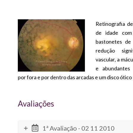
Retinografia d
de idade com 
bastonetes de 
redução signi
vascular, a mác
e abundantes 
por fora e por dentro das arcadas e um disco ótico 
Avaliações
1ª Avaliação - 02 11 2010