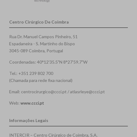
Centro Cirúrgico De Coimbra
Rua Dr. Manuel Campos Pinheiro, 51
Espadaneira - S. Martinho do Bispo
3045-089 Coimbra, Portugal
Coordenadas: 40°12'35.5"N 8°27'59.7"W
Tel.: +351 239 802 700
(Chamada para rede fixa nacional)
Email: centrocirurgico@ccci.pt / atlasrleye@ccci.pt
Web:
www.ccci.pt
Informações Legais
INTERCIR – Centro Cirúrgico de Coimbra, S.A.