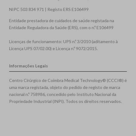
NIPC 503 834 971 | Registo ERS E106499
Entidade prestadora de cuidados de saúde registada na
Entidade Reguladora da Saúde (ERS), com o n.º E106499
Licenças de funcionamento: UPS n.º 3/2010 (aditamento à
Licença UPS 07/02.00) e Licença n.º 9072/2015.
Informações Legais
Centro Cirúrgico de Coimbra Medical Technology® (CCCI®) é
uma marca registada, objeto do pedido de registo de marca
nacional n.º 758986, concedido pelo Instituto Nacional da
Propriedade Industrial (INPI). Todos os direitos reservados.