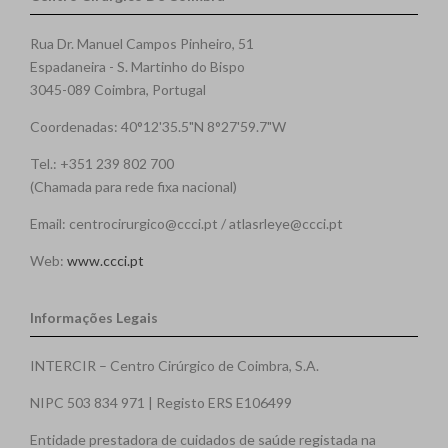
Rua Dr. Manuel Campos Pinheiro, 51
Espadaneira - S. Martinho do Bispo
3045-089 Coimbra, Portugal
Coordenadas: 40°12'35.5"N 8°27'59.7"W
Tel.: +351 239 802 700
(Chamada para rede fixa nacional)
Email: centrocirurgico@ccci.pt / atlasrleye@ccci.pt
Web:
www.ccci.pt
Informações Legais
INTERCIR – Centro Cirúrgico de Coimbra, S.A.
NIPC 503 834 971 | Registo ERS E106499
Entidade prestadora de cuidados de saúde registada na