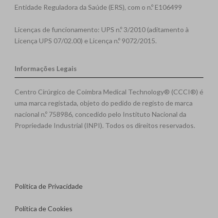
Entidade Reguladora da Saúde (ERS), com o n.º E106499
Licenças de funcionamento: UPS n.º 3/2010 (aditamento à
Licença UPS 07/02.00) e Licença n.º 9072/2015.
Informações Legais
Centro Cirúrgico de Coimbra Medical Technology® (CCCI®) é
uma marca registada, objeto do pedido de registo de marca
nacional n.º 758986, concedido pelo Instituto Nacional da
Propriedade Industrial (INPI). Todos os direitos reservados.
Política de Privacidade
Política de Cookies