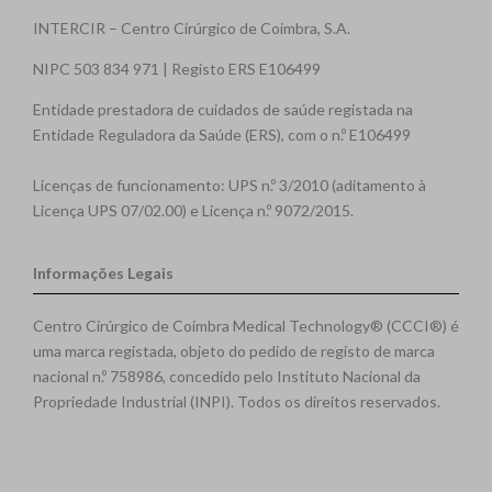
INTERCIR – Centro Cirúrgico de Coimbra, S.A.
NIPC 503 834 971 | Registo ERS E106499
Entidade prestadora de cuidados de saúde registada na
Entidade Reguladora da Saúde (ERS), com o n.º E106499
Licenças de funcionamento: UPS n.º 3/2010 (aditamento à
Licença UPS 07/02.00) e Licença n.º 9072/2015.
Informações Legais
Centro Cirúrgico de Coimbra Medical Technology® (CCCI®) é
uma marca registada, objeto do pedido de registo de marca
nacional n.º 758986, concedido pelo Instituto Nacional da
Propriedade Industrial (INPI). Todos os direitos reservados.