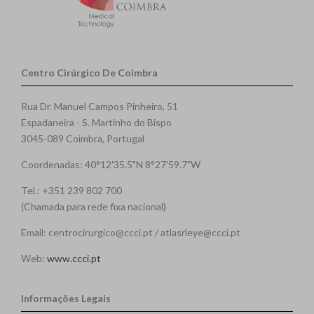
Centro Cirúrgico De Coimbra
Rua Dr. Manuel Campos Pinheiro, 51
Espadaneira - S. Martinho do Bispo
3045-089 Coimbra, Portugal
Coordenadas: 40°12'35.5"N 8°27'59.7"W
Tel.: +351 239 802 700
(Chamada para rede fixa nacional)
Email: centrocirurgico@ccci.pt / atlasrleye@ccci.pt
Web:
www.ccci.pt
Informações Legais