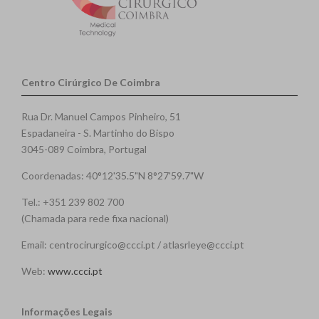
Centro Cirúrgico De Coimbra
Rua Dr. Manuel Campos Pinheiro, 51
Espadaneira - S. Martinho do Bispo
3045-089 Coimbra, Portugal
Coordenadas: 40°12'35.5"N 8°27'59.7"W
Tel.: +351 239 802 700
(Chamada para rede fixa nacional)
Email: centrocirurgico@ccci.pt / atlasrleye@ccci.pt
Web:
www.ccci.pt
Informações Legais