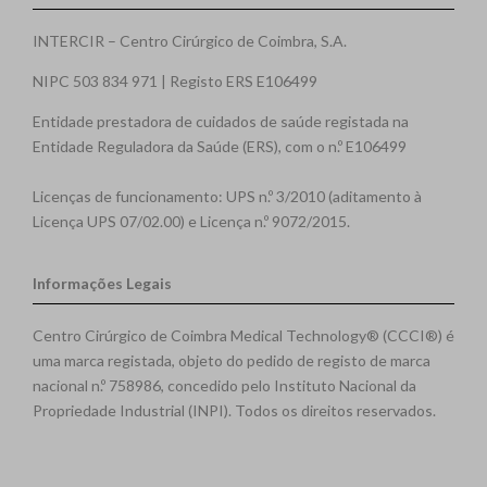
INTERCIR – Centro Cirúrgico de Coimbra, S.A.
NIPC 503 834 971 | Registo ERS E106499
Entidade prestadora de cuidados de saúde registada na
Entidade Reguladora da Saúde (ERS), com o n.º E106499
Licenças de funcionamento: UPS n.º 3/2010 (aditamento à
Licença UPS 07/02.00) e Licença n.º 9072/2015.
Informações Legais
Centro Cirúrgico de Coimbra Medical Technology® (CCCI®) é
uma marca registada, objeto do pedido de registo de marca
nacional n.º 758986, concedido pelo Instituto Nacional da
Propriedade Industrial (INPI). Todos os direitos reservados.