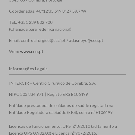
Coordenadas: 40°12'35.5"N 8°27'59.7"W
Tel.: +351 239 802 700
(Chamada para rede fixa nacional)
Email: centrocirurgico@ccci.pt / atlasrleye@ccci.pt
Web:
www.ccci.pt
Informações Legais
INTERCIR – Centro Cirúrgico de Coimbra, S.A.
NIPC 503 834 971 | Registo ERS E106499
Entidade prestadora de cuidados de saúde registada na
Entidade Reguladora da Saúde (ERS), com o n.º E106499
Licenças de funcionamento: UPS n.º 3/2010 (aditamento à
Licença UPS 07/02.00) e Licença n.º 9072/2015.