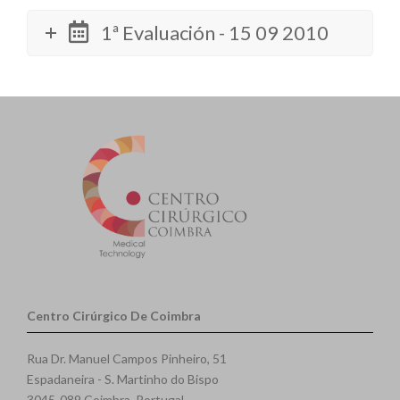
1ª Evaluación - 15 09 2010
Centro Cirúrgico De Coimbra
Rua Dr. Manuel Campos Pinheiro, 51
Espadaneira - S. Martinho do Bispo
3045-089 Coimbra, Portugal