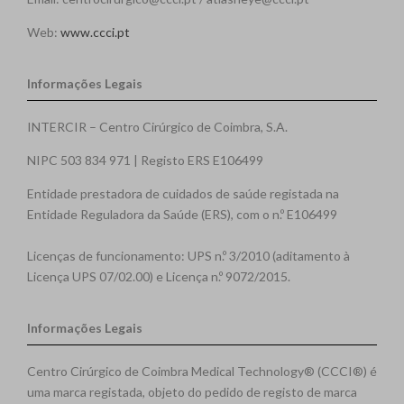
Web:
www.ccci.pt
Informações Legais
INTERCIR – Centro Cirúrgico de Coimbra, S.A.
NIPC 503 834 971 | Registo ERS E106499
Entidade prestadora de cuidados de saúde registada na
Entidade Reguladora da Saúde (ERS), com o n.º E106499
Licenças de funcionamento: UPS n.º 3/2010 (aditamento à
Licença UPS 07/02.00) e Licença n.º 9072/2015.
Informações Legais
Centro Cirúrgico de Coimbra Medical Technology® (CCCI®) é
uma marca registada, objeto do pedido de registo de marca