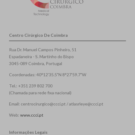
Centro Cirúrgico De Coimbra
Rua Dr. Manuel Campos Pinheiro, 51
Espadaneira - S. Martinho do Bispo
3045-089 Coimbra, Portugal
Coordenadas: 40°12'35.5"N 8°27'59.7"W
Tel.: +351 239 802 700
(Chamada para rede fixa nacional)
Email: centrocirurgico@ccci.pt / atlasrleye@ccci.pt
Web:
www.ccci.pt
Informações Legais