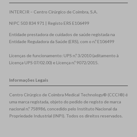
INTERCIR – Centro Cirúrgico de Coimbra, S.A.
NIPC 503 834 971 | Registo ERS E106499
Entidade prestadora de cuidados de saúde registada na
Entidade Reguladora da Saúde (ERS), com o n.º E106499
Licenças de funcionamento: UPS n.º 3/2010 (aditamento à
Licença UPS 07/02.00) e Licença n.º 9072/2015.
Informações Legais
Centro Cirúrgico de Coimbra Medical Technology® (CCCI®) é
uma marca registada, objeto do pedido de registo de marca
nacional n.º 758986, concedido pelo Instituto Nacional da
Propriedade Industrial (INPI). Todos os direitos reservados.