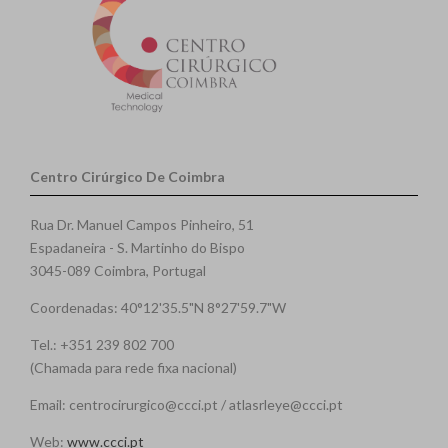
Centro Cirúrgico De Coimbra
Rua Dr. Manuel Campos Pinheiro, 51
Espadaneira - S. Martinho do Bispo
3045-089 Coimbra, Portugal
Coordenadas: 40°12'35.5"N 8°27'59.7"W
Tel.: +351 239 802 700
(Chamada para rede fixa nacional)
Email: centrocirurgico@ccci.pt / atlasrleye@ccci.pt
Web:
www.ccci.pt