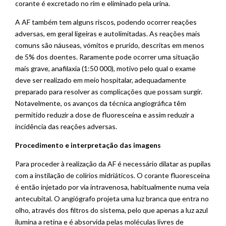
corante é excretado no rim e eliminado pela urina.
A AF também tem alguns riscos, podendo ocorrer reações
adversas, em geral ligeiras e autolimitadas. As reações mais
comuns são náuseas, vómitos e prurido, descritas em menos
de 5% dos doentes. Raramente pode ocorrer uma situação
mais grave, anafilaxia (1:50 000), motivo pelo qual o exame
deve ser realizado em meio hospitalar, adequadamente
preparado para resolver as complicações que possam surgir.
Notavelmente, os avanços da técnica angiográfica têm
permitido reduzir a dose de fluoresceína e assim reduzir a
incidência das reações adversas.
Procedimento e interpretação das imagens
Para proceder à realização da AF é necessário dilatar as pupilas
com a instilação de colírios midriáticos. O corante fluoresceína
é então injetado por via intravenosa, habitualmente numa veia
antecubital. O angiógrafo projeta uma luz branca que entra no
olho, através dos filtros do sistema, pelo que apenas a luz azul
ilumina a retina e é absorvida pelas moléculas livres de