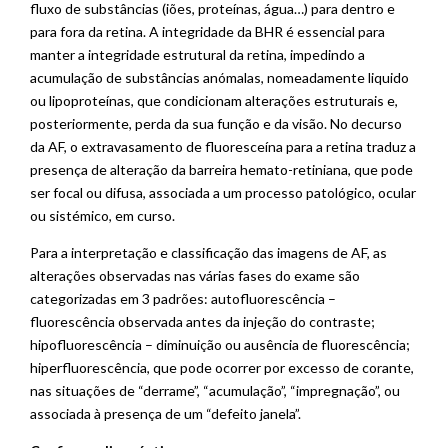
fluxo de substâncias (iões, proteínas, água…) para dentro e
para fora da retina. A integridade da BHR é essencial para
manter a integridade estrutural da retina, impedindo a
acumulação de substâncias anómalas, nomeadamente liquido
ou lipoproteínas, que condicionam alterações estruturais e,
posteriormente, perda da sua função e da visão. No decurso
da AF, o extravasamento de fluoresceína para a retina traduz a
presença de alteração da barreira hemato-retiniana, que pode
ser focal ou difusa, associada a um processo patológico, ocular
ou sistémico, em curso.
Para a interpretação e classificação das imagens de AF, as
alterações observadas nas várias fases do exame são
categorizadas em 3 padrões: autofluorescência –
fluorescência observada antes da injeção do contraste;
hipofluorescência – diminuição ou ausência de fluorescência;
hiperfluorescência, que pode ocorrer por excesso de corante,
nas situações de “derrame”, “acumulação”, “impregnação”, ou
associada à presença de um “defeito janela”.