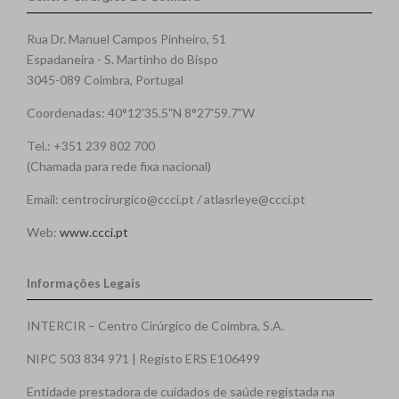
Rua Dr. Manuel Campos Pinheiro, 51
Espadaneira - S. Martinho do Bispo
3045-089 Coimbra, Portugal
Coordenadas: 40°12'35.5"N 8°27'59.7"W
Tel.: +351 239 802 700
(Chamada para rede fixa nacional)
Email: centrocirurgico@ccci.pt / atlasrleye@ccci.pt
Web:
www.ccci.pt
Informações Legais
INTERCIR – Centro Cirúrgico de Coimbra, S.A.
NIPC 503 834 971 | Registo ERS E106499
Entidade prestadora de cuidados de saúde registada na