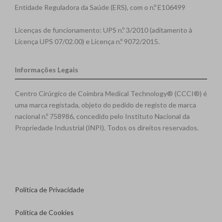
Entidade Reguladora da Saúde (ERS), com o n.º E106499
Licenças de funcionamento: UPS n.º 3/2010 (aditamento à
Licença UPS 07/02.00) e Licença n.º 9072/2015.
Informações Legais
Centro Cirúrgico de Coimbra Medical Technology® (CCCI®) é
uma marca registada, objeto do pedido de registo de marca
nacional n.º 758986, concedido pelo Instituto Nacional da
Propriedade Industrial (INPI). Todos os direitos reservados.
Política de Privacidade
Política de Cookies