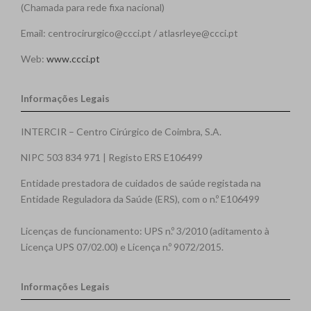
(Chamada para rede fixa nacional)
Email: centrocirurgico@ccci.pt / atlasrleye@ccci.pt
Web:
www.ccci.pt
Informações Legais
INTERCIR – Centro Cirúrgico de Coimbra, S.A.
NIPC 503 834 971 | Registo ERS E106499
Entidade prestadora de cuidados de saúde registada na
Entidade Reguladora da Saúde (ERS), com o n.º E106499
Licenças de funcionamento: UPS n.º 3/2010 (aditamento à
Licença UPS 07/02.00) e Licença n.º 9072/2015.
Informações Legais