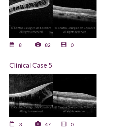
8
82
0
Clinical Case 5
3
47
0