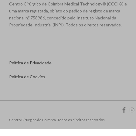
Centro Cirúrgico de Coimbra Medical Technology® (CCCI®) é
uma marca registada, objeto do pedido de registo de marca
nacional n.º 758986, concedido pelo Instituto Nacional da
Propriedade Industrial (INPI). Todos os direitos reservados.
Política de Privacidade
Política de Cookies
Centro Cirúrgico de Coimbra. Todos os direitos reservados.