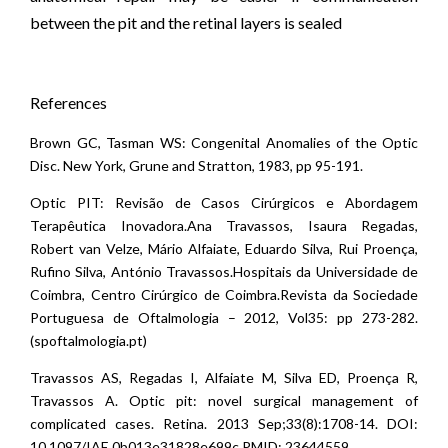
between the pit and the retinal layers is sealed
References
Brown GC, Tasman WS: Congenital Anomalies of the Optic
Disc. New York, Grune and Stratton, 1983, pp 95-191.
Optic PIT: Revisão de Casos Cirúrgicos e Abordagem
Terapêutica Inovadora.Ana Travassos, Isaura Regadas,
Robert van Velze, Mário Alfaiate, Eduardo Silva, Rui Proença,
Rufino Silva, António Travassos.Hospitais da Universidade de
Coimbra, Centro Cirúrgico de Coimbra.Revista da Sociedade
Portuguesa de Oftalmologia – 2012, Vol35: pp 273-282.
(spoftalmologia.pt)
Travassos AS, Regadas I, Alfaiate M, Silva ED, Proença R,
Travassos A. Optic pit: novel surgical management of
complicated cases. Retina. 2013 Sep;33(8):1708-14. DOI:
10.1097/IAE.0b013e31828e699c PMID: 23644559.