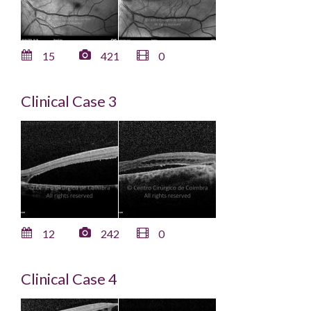
15
421
0
Clinical Case 3
12
242
0
Clinical Case 4