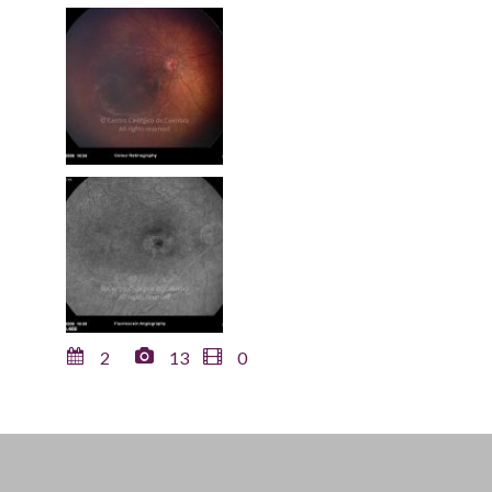
2
13
0