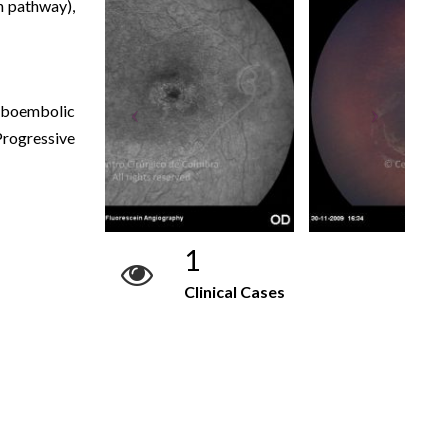
n pathway),
omboembolic
Progressive
1
Clinical Cases