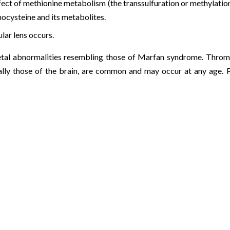
fect of methionine metabolism (the transsulfuration or methylatio
ocysteine and its metabolites.
lar lens occurs.
eletal abnormalities resembling those of Marfan syndrome. Thr
ially those of the brain, are common and may occur at any age. 