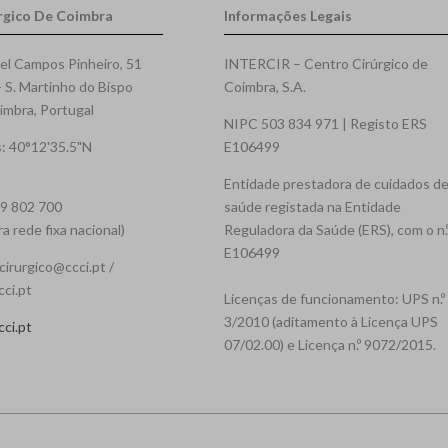
rgico De Coimbra
Informações Legais
el Campos Pinheiro, 51
INTERCIR – Centro Cirúrgico de
- S. Martinho do Bispo
Coimbra, S.A.
mbra, Portugal
NIPC 503 834 971 | Registo ERS
: 40°12'35.5"N
E106499
Entidade prestadora de cuidados d
39 802 700
saúde registada na Entidade
 rede fixa nacional)
Reguladora da Saúde (ERS), com o n.
E106499
cirurgico@ccci.pt /
cci.pt
Licenças de funcionamento: UPS n.º
3/2010 (aditamento à Licença UPS
ci.pt
07/02.00) e Licença n.º 9072/2015.