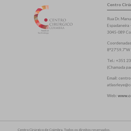
Centro Cirú
Rua Dr. Manu
Espadaneira 
3045-089 Coi
Coordenadas
8°27'59.7"W
Tel.: +351 2
(Chamada para
Email: centro
atlasrleye@c
Web:
www.cc
Centro Cirúrgico de Coimbra. Todos os direitos reservados.