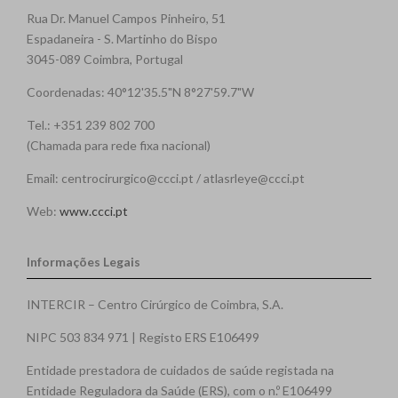
Rua Dr. Manuel Campos Pinheiro, 51
Espadaneira - S. Martinho do Bispo
3045-089 Coimbra, Portugal
Coordenadas: 40°12'35.5"N 8°27'59.7"W
Tel.: +351 239 802 700
(Chamada para rede fixa nacional)
Email: centrocirurgico@ccci.pt / atlasrleye@ccci.pt
Web:
www.ccci.pt
Informações Legais
INTERCIR – Centro Cirúrgico de Coimbra, S.A.
NIPC 503 834 971 | Registo ERS E106499
Entidade prestadora de cuidados de saúde registada na
Entidade Reguladora da Saúde (ERS), com o n.º E106499