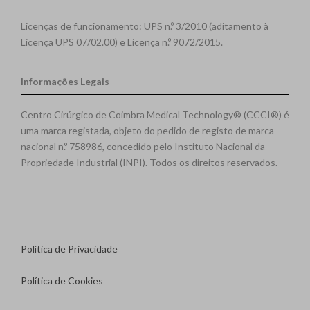
Licenças de funcionamento: UPS n.º 3/2010 (aditamento à
Licença UPS 07/02.00) e Licença n.º 9072/2015.
Informações Legais
Centro Cirúrgico de Coimbra Medical Technology® (CCCI®) é
uma marca registada, objeto do pedido de registo de marca
nacional n.º 758986, concedido pelo Instituto Nacional da
Propriedade Industrial (INPI). Todos os direitos reservados.
Política de Privacidade
Política de Cookies