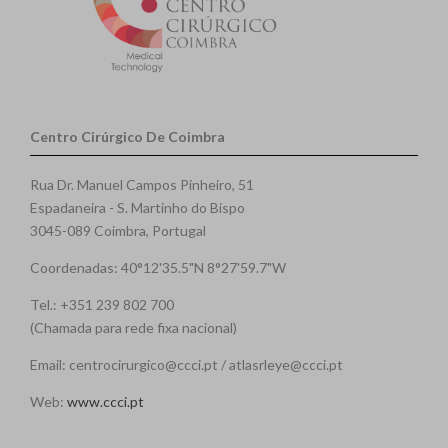
Centro Cirúrgico De Coimbra
Rua Dr. Manuel Campos Pinheiro, 51
Espadaneira - S. Martinho do Bispo
3045-089 Coimbra, Portugal
Coordenadas: 40°12'35.5"N 8°27'59.7"W
Tel.: +351 239 802 700
(Chamada para rede fixa nacional)
Email: centrocirurgico@ccci.pt / atlasrleye@ccci.pt
Web:
www.ccci.pt