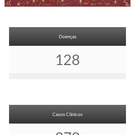
Doenças
128
Casos Clínicos