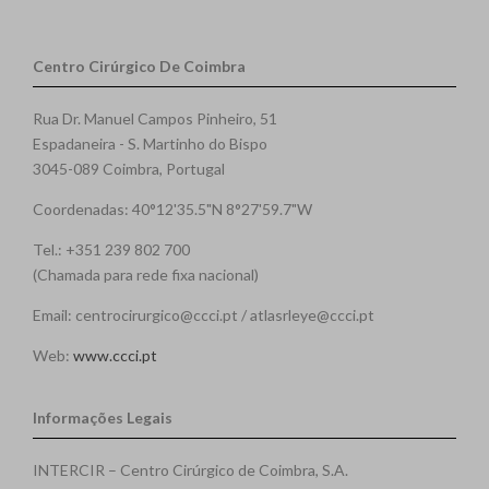
Centro Cirúrgico De Coimbra
Rua Dr. Manuel Campos Pinheiro, 51
Espadaneira - S. Martinho do Bispo
3045-089 Coimbra, Portugal
Coordenadas: 40°12'35.5"N 8°27'59.7"W
Tel.: +351 239 802 700
(Chamada para rede fixa nacional)
Email: centrocirurgico@ccci.pt / atlasrleye@ccci.pt
Web:
www.ccci.pt
Informações Legais
INTERCIR – Centro Cirúrgico de Coimbra, S.A.