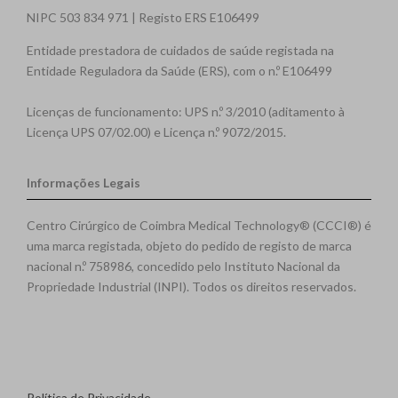
NIPC 503 834 971 | Registo ERS E106499
Entidade prestadora de cuidados de saúde registada na
Entidade Reguladora da Saúde (ERS), com o n.º E106499
Licenças de funcionamento: UPS n.º 3/2010 (aditamento à
Licença UPS 07/02.00) e Licença n.º 9072/2015.
Informações Legais
Centro Cirúrgico de Coimbra Medical Technology® (CCCI®) é
uma marca registada, objeto do pedido de registo de marca
nacional n.º 758986, concedido pelo Instituto Nacional da
Propriedade Industrial (INPI). Todos os direitos reservados.