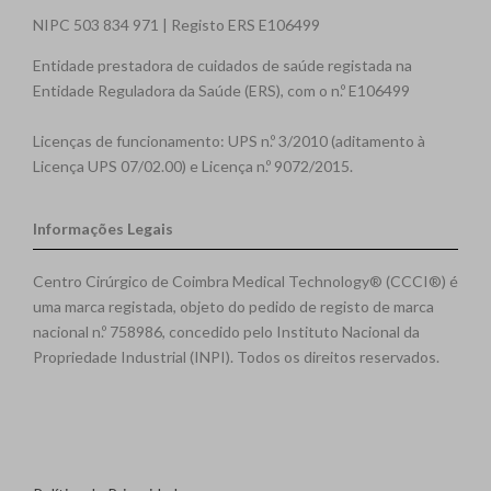
NIPC 503 834 971 | Registo ERS E106499
Entidade prestadora de cuidados de saúde registada na
Entidade Reguladora da Saúde (ERS), com o n.º E106499
Licenças de funcionamento: UPS n.º 3/2010 (aditamento à
Licença UPS 07/02.00) e Licença n.º 9072/2015.
Informações Legais
Centro Cirúrgico de Coimbra Medical Technology® (CCCI®) é
uma marca registada, objeto do pedido de registo de marca
nacional n.º 758986, concedido pelo Instituto Nacional da
Propriedade Industrial (INPI). Todos os direitos reservados.