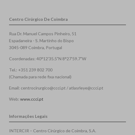
Centro Cirúrgico De Coimbra
Rua Dr. Manuel Campos Pinheiro, 51
Espadaneira - S. Martinho do Bispo
3045-089 Coimbra, Portugal
Coordenadas: 40°12'35.5"N 8°27'59.7"W
Tel.: +351 239 802 700
(Chamada para rede fixa nacional)
Email: centrocirurgico@ccci.pt / atlasrleye@ccci.pt
Web:
www.ccci.pt
Informações Legais
INTERCIR – Centro Cirúrgico de Coimbra, S.A.