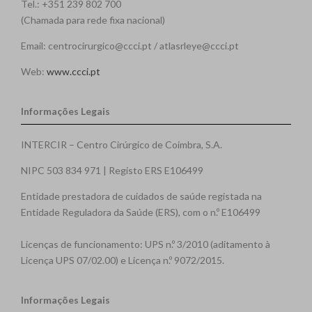
Tel.: +351 239 802 700
(Chamada para rede fixa nacional)
Email: centrocirurgico@ccci.pt / atlasrleye@ccci.pt
Web:
www.ccci.pt
Informações Legais
INTERCIR – Centro Cirúrgico de Coimbra, S.A.
NIPC 503 834 971 | Registo ERS E106499
Entidade prestadora de cuidados de saúde registada na
Entidade Reguladora da Saúde (ERS), com o n.º E106499
Licenças de funcionamento: UPS n.º 3/2010 (aditamento à
Licença UPS 07/02.00) e Licença n.º 9072/2015.
Informações Legais