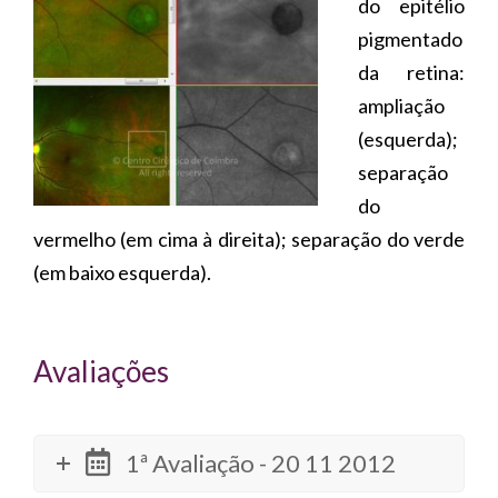
do epitélio
pigmentado
da retina:
ampliação
(esquerda);
separação
do
vermelho (em cima à direita); separação do verde
(em baixo esquerda).
Avaliações
1ª Avaliação - 20 11 2012