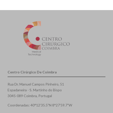
Centro Cirúrgico De Coimbra
Rua Dr. Manuel Campos Pinheiro, 51
Espadaneira - S. Martinho do Bispo
3045-089 Coimbra, Portugal
Coordenadas: 40°12'35.5"N 8°27'59.7"W