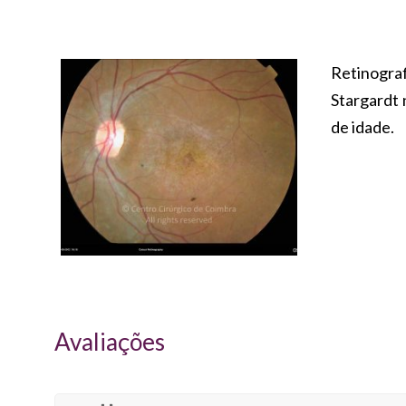
Retinog
Stargardt
de idade.
Avaliações