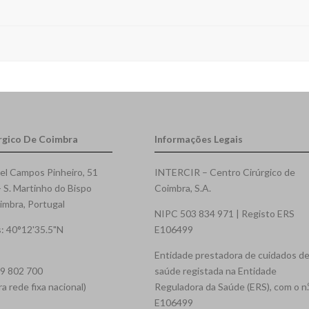
rgico De Coimbra
Informações Legais
el Campos Pinheiro, 51
INTERCIR – Centro Cirúrgico de
- S. Martinho do Bispo
Coimbra, S.A.
mbra, Portugal
NIPC 503 834 971 | Registo ERS
: 40°12'35.5"N
E106499
Entidade prestadora de cuidados d
39 802 700
saúde registada na Entidade
 rede fixa nacional)
Reguladora da Saúde (ERS), com o n.
E106499