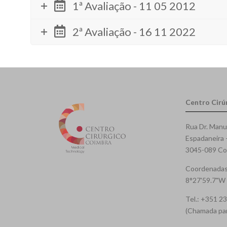
1ª Avaliação - 11 05 2012
2ª Avaliação - 16 11 2022
Centro Cirú
Rua Dr. Manu
Espadaneira 
3045-089 Coi
Coordenadas
8°27'59.7"W
Tel.: +351 2
(Chamada para