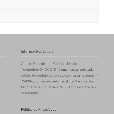
Informações Legais
Centro Cirúrgico de Coimbra Medical
Technology® (CCCI®) é uma marca registada,
objeto do pedido de registo de marca nacional n.º
758986, concedido pelo Instituto Nacional da
Propriedade Industrial (INPI). Todos os direitos
reservados.
e
º
Política de Privacidade