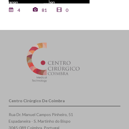
4
81
0
Centro Cirúrgico De Coimbra
Rua Dr. Manuel Campos Pinheiro, 51
Espadaneira - S. Martinho do Bispo
3045-089 Coimbra, Portugal