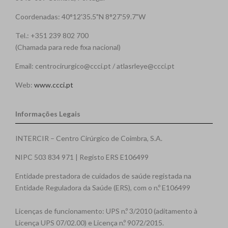
Coordenadas: 40°12'35.5"N 8°27'59.7"W
Tel.: +351 239 802 700
(Chamada para rede fixa nacional)
Email: centrocirurgico@ccci.pt / atlasrleye@ccci.pt
Web:
www.ccci.pt
Informações Legais
INTERCIR – Centro Cirúrgico de Coimbra, S.A.
NIPC 503 834 971 | Registo ERS E106499
Entidade prestadora de cuidados de saúde registada na
Entidade Reguladora da Saúde (ERS), com o n.º E106499
Licenças de funcionamento: UPS n.º 3/2010 (aditamento à
Licença UPS 07/02.00) e Licença n.º 9072/2015.