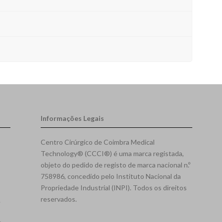
Informações Legais
Centro Cirúrgico de Coimbra Medical
Technology® (CCCI®) é uma marca registada,
objeto do pedido de registo de marca nacional n.º
758986, concedido pelo Instituto Nacional da
Propriedade Industrial (INPI). Todos os direitos
reservados.
e