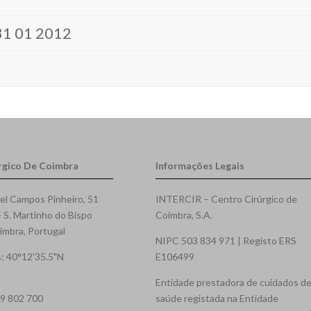
 31 01 2012
rgico De Coimbra
Informações Legais
el Campos Pinheiro, 51
INTERCIR – Centro Cirúrgico de
- S. Martinho do Bispo
Coimbra, S.A.
mbra, Portugal
NIPC 503 834 971 | Registo ERS
: 40°12'35.5"N
E106499
Entidade prestadora de cuidados d
39 802 700
saúde registada na Entidade