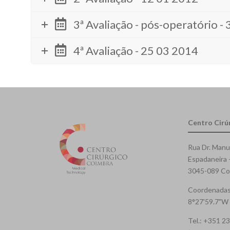
3ª Avaliação - pós-operatório -
4ª Avaliação - 25 03 2014
Centro Cirú
Rua Dr. Manu
Espadaneira 
3045-089 Coi
Coordenadas
8°27'59.7"W
Tel.: +351 2