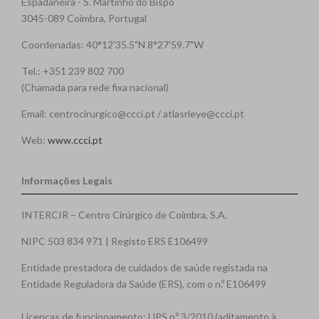
Espadaneira - S. Martinho do Bispo
3045-089 Coimbra, Portugal
Coordenadas: 40°12'35.5"N 8°27'59.7"W
Tel.: +351 239 802 700
(Chamada para rede fixa nacional)
Email: centrocirurgico@ccci.pt / atlasrleye@ccci.pt
Web:
www.ccci.pt
Informações Legais
INTERCIR – Centro Cirúrgico de Coimbra, S.A.
NIPC 503 834 971 | Registo ERS E106499
Entidade prestadora de cuidados de saúde registada na
Entidade Reguladora da Saúde (ERS), com o n.º E106499
Licenças de funcionamento: UPS n.º 3/2010 (aditamento à