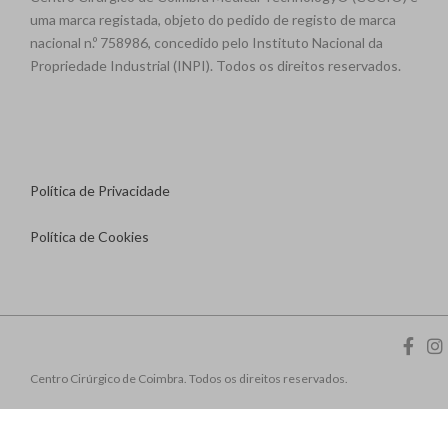
uma marca registada, objeto do pedido de registo de marca
nacional n.º 758986, concedido pelo Instituto Nacional da
Propriedade Industrial (INPI). Todos os direitos reservados.
Política de Privacidade
Política de Cookies
Centro Cirúrgico de Coimbra. Todos os direitos reservados.