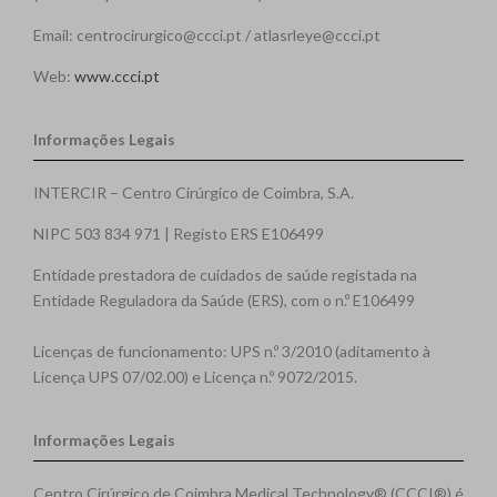
Email: centrocirurgico@ccci.pt / atlasrleye@ccci.pt
Web:
www.ccci.pt
Informações Legais
INTERCIR – Centro Cirúrgico de Coimbra, S.A.
NIPC 503 834 971 | Registo ERS E106499
Entidade prestadora de cuidados de saúde registada na
Entidade Reguladora da Saúde (ERS), com o n.º E106499
Licenças de funcionamento: UPS n.º 3/2010 (aditamento à
Licença UPS 07/02.00) e Licença n.º 9072/2015.
Informações Legais
Centro Cirúrgico de Coimbra Medical Technology® (CCCI®) é