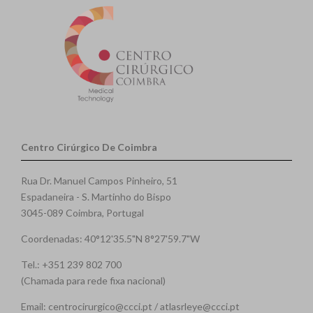
Centro Cirúrgico De Coimbra
Rua Dr. Manuel Campos Pinheiro, 51
Espadaneira - S. Martinho do Bispo
3045-089 Coimbra, Portugal
Coordenadas: 40°12'35.5"N 8°27'59.7"W
Tel.: +351 239 802 700
(Chamada para rede fixa nacional)
Email: centrocirurgico@ccci.pt / atlasrleye@ccci.pt