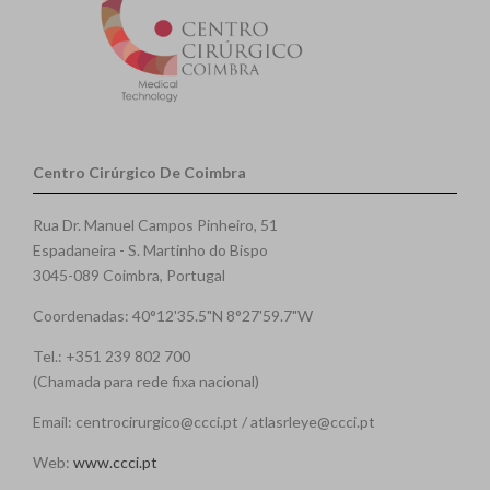
Centro Cirúrgico De Coimbra
Rua Dr. Manuel Campos Pinheiro, 51
Espadaneira - S. Martinho do Bispo
3045-089 Coimbra, Portugal
Coordenadas: 40°12'35.5"N 8°27'59.7"W
Tel.: +351 239 802 700
(Chamada para rede fixa nacional)
Email: centrocirurgico@ccci.pt / atlasrleye@ccci.pt
Web:
www.ccci.pt