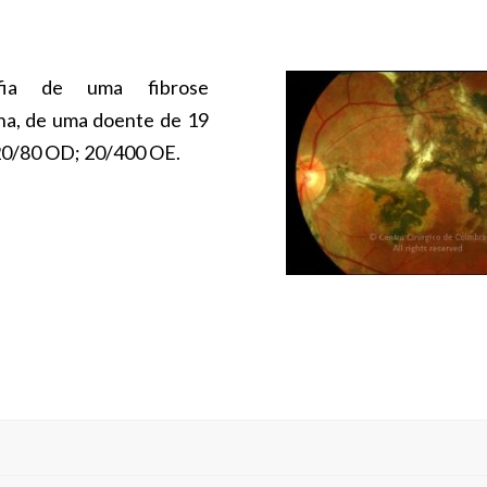
afia de uma fibrose
ana, de uma doente de 19
20/80 OD; 20/400 OE.