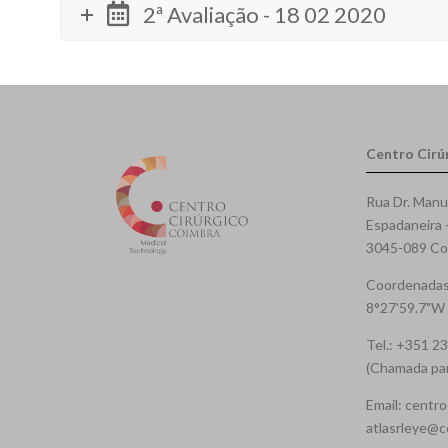
2ª Avaliação - 18 02 2020
Centro Cirú
Rua Dr. Manu
Espadaneira 
3045-089 Coi
Coordenadas
8°27'59.7"W
Tel.: +351 2
(Chamada para
Email: centro
atlasrleye@c