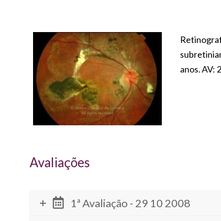
Retinogr
subretini
anos. AV: 
Avaliações
1ª Avaliação - 29 10 2008