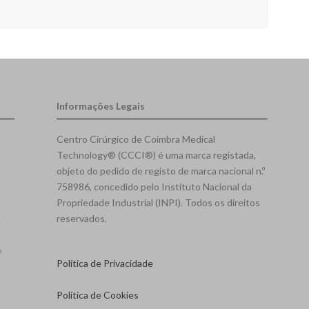
Informações Legais
Centro Cirúrgico de Coimbra Medical
Technology® (CCCI®) é uma marca registada,
objeto do pedido de registo de marca nacional n.º
758986, concedido pelo Instituto Nacional da
Propriedade Industrial (INPI). Todos os direitos
reservados.
e
º
Política de Privacidade
Política de Cookies