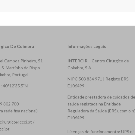
rgico De Coimbra
Informações Legais
el Campos Pinheiro, 51
INTERCIR – Centro Cirúrgico de
- S. Martinho do Bispo
Coimbra, S.A.
mbra, Portugal
NIPC 503 834 971 | Registo ERS
: 40°12'35.5"N
E106499
Entidade prestadora de cuidados d
39 802 700
saúde registada na Entidade
 rede fixa nacional)
Reguladora da Saúde (ERS), com o n.
E106499
cirurgico@ccci.pt /
cci.pt
Licenças de funcionamento: UPS n.º