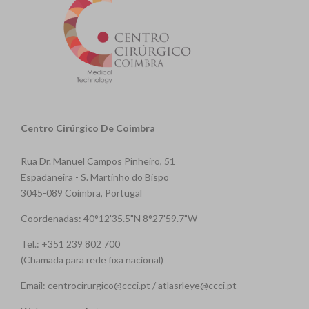
Centro Cirúrgico De Coimbra
Rua Dr. Manuel Campos Pinheiro, 51
Espadaneira - S. Martinho do Bispo
3045-089 Coimbra, Portugal
Coordenadas: 40°12'35.5"N 8°27'59.7"W
Tel.: +351 239 802 700
(Chamada para rede fixa nacional)
Email: centrocirurgico@ccci.pt / atlasrleye@ccci.pt