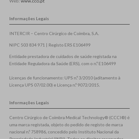
Web:
www.ccci.pt
Informações Legais
INTERCIR – Centro Cirúrgico de Coimbra, S.A.
NIPC 503 834 971 | Registo ERS E106499
Entidade prestadora de cuidados de saúde registada na
Entidade Reguladora da Saúde (ERS), com o n.º E106499
Licenças de funcionamento: UPS n.º 3/2010 (aditamento à
Licença UPS 07/02.00) e Licença n.º 9072/2015.
Informações Legais
Centro Cirúrgico de Coimbra Medical Technology® (CCCI®) é
uma marca registada, objeto do pedido de registo de marca
nacional n.º 758986, concedido pelo Instituto Nacional da
Propriedade Industrial (INPI). Todos os direitos reservados.