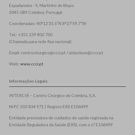
Espadaneira - S. Martinho do Bispo
3045-089 Coimbra, Portugal
Coordenadas: 40°12'35.5"N 8°27'59.7"W
Tel.: +351 239 802 700
(Chamada para rede fixa nacional)
Email: centrocirurgico@ccci.pt / atlasrleye@ccci.pt
Web:
www.ccci.pt
Informações Legais
INTERCIR – Centro Cirúrgico de Coimbra, S.A.
NIPC 503 834 971 | Registo ERS E106499
Entidade prestadora de cuidados de saúde registada na
Entidade Reguladora da Saúde (ERS), com o n.º E106499