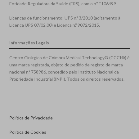
Entidade Reguladora da Saúde (ERS), com o n.º E106499
Licenças de funcionamento: UPS n.º 3/2010 (aditamento à
Licença UPS 07/02.00) e Licença n.º 9072/2015.
Informações Legais
Centro Cirúrgico de Coimbra Medical Technology® (CCCI®) é
uma marca registada, objeto do pedido de registo de marca
nacional n.º 758986, concedido pelo Instituto Nacional da
Propriedade Industrial (INPI). Todos os direitos reservados.
Política de Privacidade
Política de Cookies