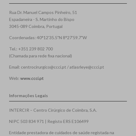
Rua Dr. Manuel Campos Pinheiro, 51
Espadaneira - S. Martinho do Bispo
3045-089 Coimbra, Portugal
Coordenadas: 40°12'35.5"N 8°27'59.7"W
Tel.: +351 239 802 700
(Chamada para rede fixa nacional)
Email: centrocirurgico@ccci.pt / atlasrleye@ccci.pt
Web:
www.ccci.pt
Informações Legais
INTERCIR – Centro Cirúrgico de Coimbra, S.A.
NIPC 503 834 971 | Registo ERS E106499
Entidade prestadora de cuidados de saúde registada na