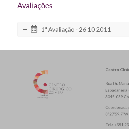
Avaliações
1ª Avaliação - 26 10 2011
Centro Cirú
Rua Dr. Manu
Espadaneira 
3045-089 Coi
Coordenadas
8°27'59.7"W
Tel.: +351 2