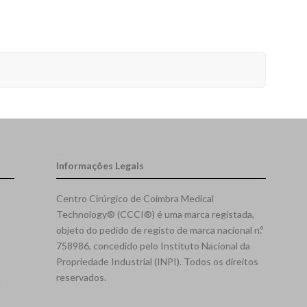
Informações Legais
Centro Cirúrgico de Coimbra Medical
Technology® (CCCI®) é uma marca registada,
objeto do pedido de registo de marca nacional n.º
758986, concedido pelo Instituto Nacional da
Propriedade Industrial (INPI). Todos os direitos
reservados.
e