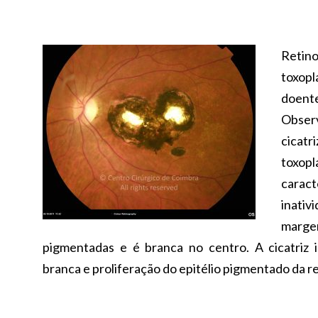
Reti
toxop
doent
Obse
cicatr
toxop
carac
inati
mar
pigmentadas e é branca no centro. A cicatriz i
branca e proliferação do epitélio pigmentado da re