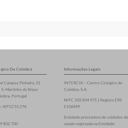
rgico De Coimbra
Informações Legais
el Campos Pinheiro, 51
INTERCIR – Centro Cirúrgico de
- S. Martinho do Bispo
Coimbra, S.A.
mbra, Portugal
NIPC 503 834 971 | Registo ERS
: 40°12'35.5"N
E106499
Entidade prestadora de cuidados d
39 802 700
saúde registada na Entidade