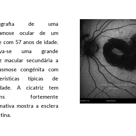
nografia de uma
lamose ocular de um
e com 57 anos de idade.
rva-se uma grande
iz macular secundária a
lasmose congénita com
terísticas típicas de
vidade. A cicatriz tem
gens fortemente
nativa mostra a esclera
tina.