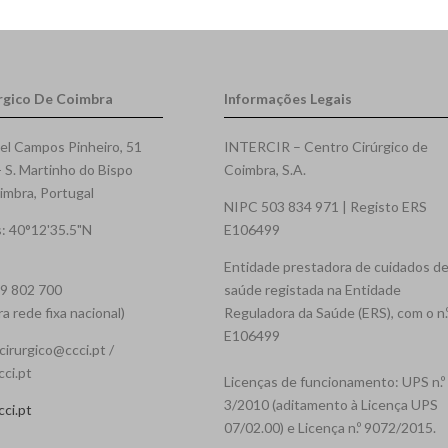
rgico De Coimbra
Informações Legais
el Campos Pinheiro, 51
INTERCIR – Centro Cirúrgico de
- S. Martinho do Bispo
Coimbra, S.A.
mbra, Portugal
NIPC 503 834 971 | Registo ERS
: 40°12'35.5"N
E106499
Entidade prestadora de cuidados d
39 802 700
saúde registada na Entidade
 rede fixa nacional)
Reguladora da Saúde (ERS), com o n.
E106499
cirurgico@ccci.pt /
cci.pt
Licenças de funcionamento: UPS n.º
3/2010 (aditamento à Licença UPS
ci.pt
07/02.00) e Licença n.º 9072/2015.