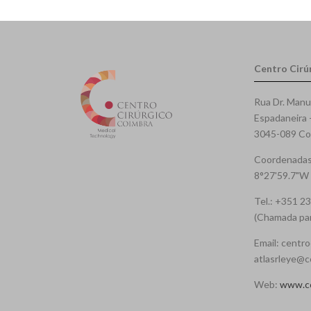
Centro Cirú
Rua Dr. Manu
Espadaneira 
3045-089 Coi
Coordenadas
8°27'59.7"W
Tel.: +351 2
(Chamada para
Email: centro
atlasrleye@c
Web:
www.cc