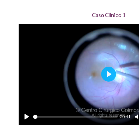
Caso Clínico 1
P
l
a
y
00:41