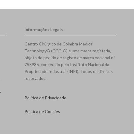
Informações Legais
Centro Cirúrgico de Coimbra Medical
Technology® (CCCI®) é uma marca registada,
objeto do pedido de registo de marca nacional n.º
758986, concedido pelo Instituto Nacional da
Propriedade Industrial (INPI). Todos os direitos
reservados.
e
º
Política de Privacidade
Política de Cookies