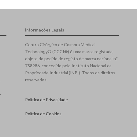
Informações Legais
Centro Cirúrgico de Coimbra Medical
Technology® (CCCI®) é uma marca registada,
objeto do pedido de registo de marca nacional n.º
758986, concedido pelo Instituto Nacional da
Propriedade Industrial (INPI). Todos os direitos
reservados.
e
º
Política de Privacidade
Política de Cookies