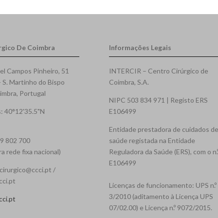
rgico De Coimbra
Informações Legais
el Campos Pinheiro, 51
INTERCIR – Centro Cirúrgico de
- S. Martinho do Bispo
Coimbra, S.A.
mbra, Portugal
NIPC 503 834 971 | Registo ERS
: 40°12'35.5"N
E106499
Entidade prestadora de cuidados d
39 802 700
saúde registada na Entidade
 rede fixa nacional)
Reguladora da Saúde (ERS), com o n.
E106499
cirurgico@ccci.pt /
cci.pt
Licenças de funcionamento: UPS n.º
3/2010 (aditamento à Licença UPS
ci.pt
07/02.00) e Licença n.º 9072/2015.