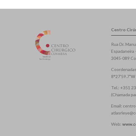
Centro Cirú
Rua Dr. Manu
Espadaneira 
3045-089 Coi
Coordenadas
8°27'59.7"W
Tel.: +351 2
(Chamada para
Email: centro
atlasrleye@c
Web:
www.cc