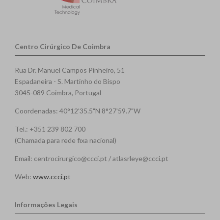
Centro Cirúrgico De Coimbra
Rua Dr. Manuel Campos Pinheiro, 51
Espadaneira - S. Martinho do Bispo
3045-089 Coimbra, Portugal
Coordenadas: 40°12'35.5"N 8°27'59.7"W
Tel.: +351 239 802 700
(Chamada para rede fixa nacional)
Email: centrocirurgico@ccci.pt / atlasrleye@ccci.pt
Web:
www.ccci.pt
Informações Legais