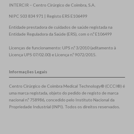
INTERCIR – Centro Cirúrgico de Coimbra, S.A.
NIPC 503 834 971 | Registo ERS E106499
Entidade prestadora de cuidados de saúde registada na
Entidade Reguladora da Saúde (ERS), com o n.º E106499
Licenças de funcionamento: UPS n.º 3/2010 (aditamento à
Licença UPS 07/02.00) e Licença n.º 9072/2015.
Informações Legais
Centro Cirúrgico de Coimbra Medical Technology® (CCCI®) é
uma marca registada, objeto do pedido de registo de marca
nacional n.º 758986, concedido pelo Instituto Nacional da
Propriedade Industrial (INPI). Todos os direitos reservados.