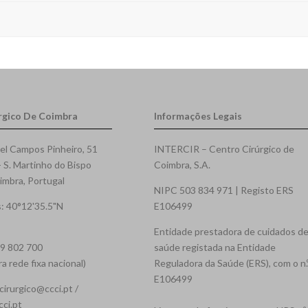
rgico De Coimbra
Informações Legais
el Campos Pinheiro, 51
INTERCIR – Centro Cirúrgico de
- S. Martinho do Bispo
Coimbra, S.A.
mbra, Portugal
NIPC 503 834 971 | Registo ERS
: 40°12'35.5"N
E106499
Entidade prestadora de cuidados d
39 802 700
saúde registada na Entidade
 rede fixa nacional)
Reguladora da Saúde (ERS), com o n.
E106499
cirurgico@ccci.pt /
cci.pt