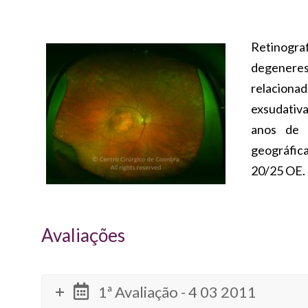
Retinogra
degene
relacion
exsudati
anos de 
geográfic
20/25 OE.
Avaliações
1ª Avaliação - 4 03 2011