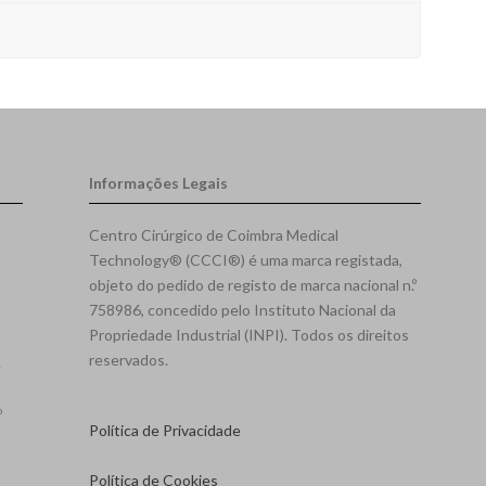
Informações Legais
Centro Cirúrgico de Coimbra Medical
Technology® (CCCI®) é uma marca registada,
objeto do pedido de registo de marca nacional n.º
758986, concedido pelo Instituto Nacional da
Propriedade Industrial (INPI). Todos os direitos
reservados.
e
º
Política de Privacidade
Política de Cookies