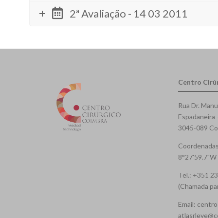
2ª Avaliação - 14 03 2011
Centro Cirú
Rua Dr. Manu
Espadaneira 
3045-089 Coi
Coordenadas
8°27'59.7"W
Tel.: +351 2
(Chamada para
Email: centro
atlasrleye@c