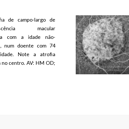
fia de campo-largo de
rescência macular
ada com a idade não-
va, num doente com 74
idade. Note a atrofia
a no centro. AV: HM OD;