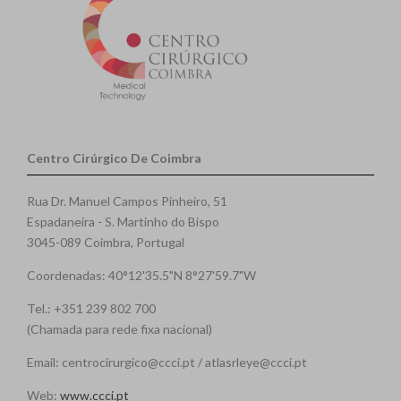
Centro Cirúrgico De Coimbra
Rua Dr. Manuel Campos Pinheiro, 51
Espadaneira - S. Martinho do Bispo
3045-089 Coimbra, Portugal
Coordenadas: 40°12'35.5"N 8°27'59.7"W
Tel.: +351 239 802 700
(Chamada para rede fixa nacional)
Email: centrocirurgico@ccci.pt / atlasrleye@ccci.pt
Web:
www.ccci.pt